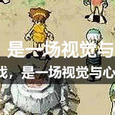
，是一场视觉与