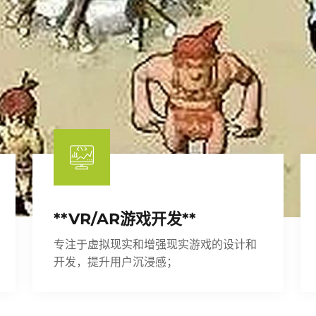
**VR/AR游戏开发**
专注于虚拟现实和增强现实游戏的设计和
开发，提升用户沉浸感；