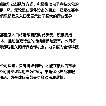
组建职业战队等方式，积极推动电子竞技文化的
要一环。无论是在硬件设备的研发，还是在赛事
哥俱乐部登录入口
都展示出了强大的行业领导
乐部登录入口
将继续紧跟时代步伐，积极拥抱
技术，推动游戏行业的持续创新与变革。公司将
与游戏相关的跨界合作机会，力争成为全球科技
公司深知，只有持续创新，才能在激烈的市场
公司将继续以用户为中心，不断优化产品和服
作品，为全球玩家带来更多欢乐与激情。