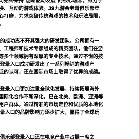
司始终秉持“创新驱动发展”的核心理念，致力于
浸、互动的游戏体验。
J9九游会老哥俱乐部登
心打磨，力求突破传统游戏的技术和玩法局限，
。
的成功离不开其强大的研发团队。公司拥有一
、工程师和技术专家组成的精英团队，他们在游
等多个领域拥有深厚的专业技术。通过不懈的技
部登录入口
成功研发出了一系列畅销的游戏产
泛的认可，还在国际市场上取得了优异的成绩。
部登录入口
更加注重全球化发展，持续拓展海外
国际化合作不断深化，已在北美、欧洲、亚洲等
用户群体。通过精准的市场定位和优质的本地化
登录入口
的品牌影响力逐步扩大，赢得了全球玩
哥俱乐部登录入口
还在电竞产业中占据一席之