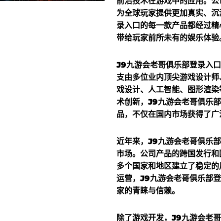
前沿技术在游戏中的应用。公
为全球玩家提供更加真实、沉
录入口
的每一款产品都经过精
带给玩家前所未有的娱乐体验
J9九游会老哥俱乐部登录入口
支由多位业内顶尖游戏设计师
戏设计、人工智能、图形渲染
术创新，
J9九游会老哥俱乐
品，不仅在国内市场获得了广
近年来，
J9九游会老哥俱乐
市场。公司产品的跨国发行和
多个国家和地区建立了稳定的
运营，
J9九游会老哥俱乐部
家的青睐与信赖。
除了游戏开发，
J9九游会老