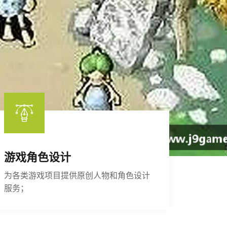
游戏角色设计
为各类游戏项目提供原创人物和角色设计
服务；